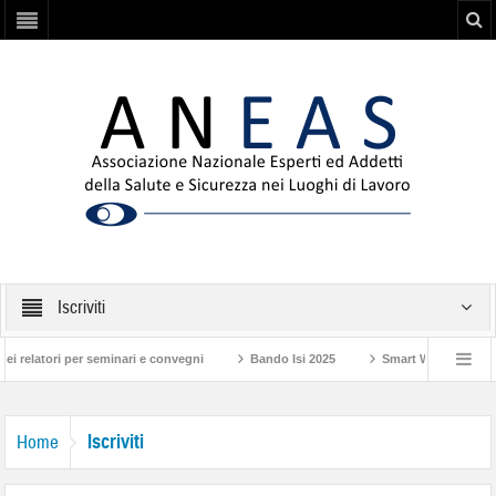
Iscriviti
latori per seminari e convegni
Bando Isi 2025
Smart Working: Nuove Re
4
Patente a crediti – circolare n. 4 dell’INL
Approvato il decreto attuativo 
Iscriviti
Home