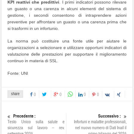
KPI reattivi che predittivi
. I primi indicatori possono rilevare
un guasto o una carenza in alcuni elementi del sistema di
gestione, i secondi consentono di intraprendere azioni
preventive per affrontare un guasto o una carenza prima che
si trasformi in un infortunio.
La norma può costituire una fonte utile per aiutare le
organizzazioni a selezionare e utilizzare opportuni indicatori di
valutazione delle prestazioni per supportare il miglioramento
continuo in materia di SSL.
Fonte: UNI
share
0
0
0
0
Precedente :
Successivo :
Testo Unico sulla salute e
Infortuni e malattie professionali,
sicurezza sul lavoro – rev.
nel nuovo numero di Dati Inail il
settembre 2024
primo bilancio del 2024