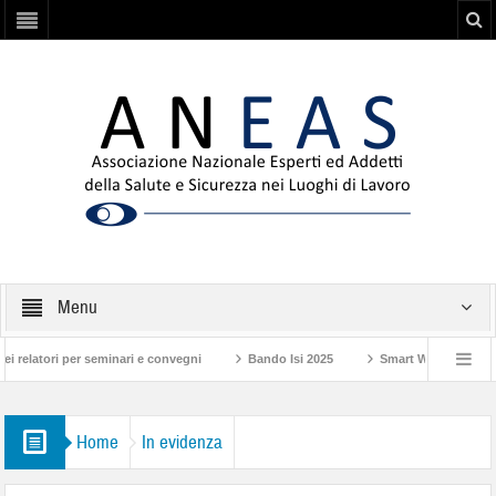
Menu
elatori per seminari e convegni
Bando Isi 2025
Smart Working: Nuove Re
4
Patente a crediti – circolare n. 4 dell’INL
Approvato il decreto attuativo 
Home
In evidenza